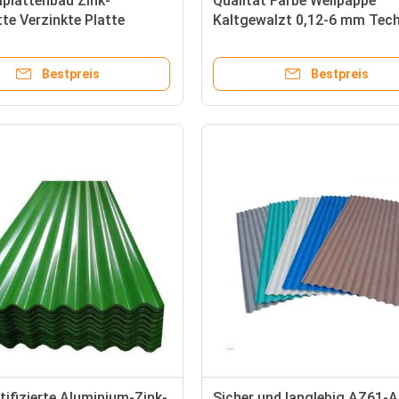
hlplattenbau Zink-
Qualität Farbe Wellpappe
te Verzinkte Platte
Kaltgewalzt 0,12-6 mm Tech
achlänge 2001-3600mm
Heißgewalzt ppgi Wellplatte
275 g/m2
Bestpreis
Bestpreis
tifizierte Aluminium-Zink-
Sicher und langlebig AZ61-