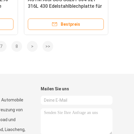
e
316L 430 Edelstahlblechplatte für
 für
Baustoffe Metall TSHS
h
Oberflächenveredelung
Bestpreis
7
8
>
>>
Mailen Sie uns
li Automobile
Kreuzung von
Road und
d, Liaocheng,