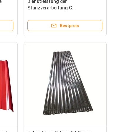
e
Dienstleistung der
Stanzverarbeitung G.I.
Wellstahlplatte Galvanisierte
Platte Metalldach für
Bestpreis
Dachmaterial