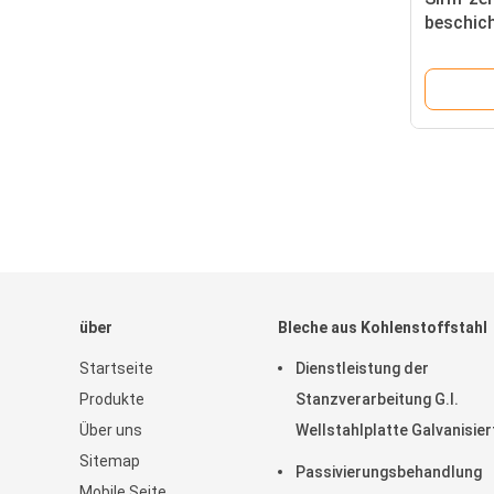
beschic
über
Bleche aus Kohlenstoffstahl
Startseite
Dienstleistung der
Produkte
Stanzverarbeitung G.I.
Über uns
Wellstahlplatte Galvanisier
Sitemap
Platte Metalldach für
Passivierungsbehandlung
Mobile Seite
Dachmaterial