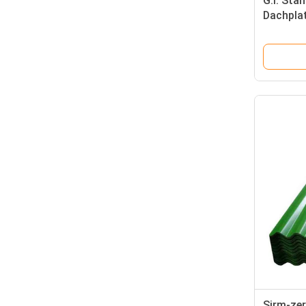
G.I. Sta
Dachplat
Metalld
Sirm-zer