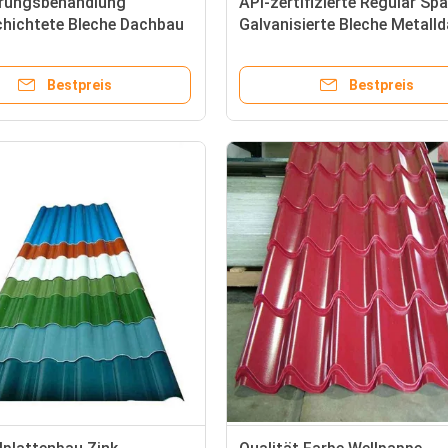
erungsbehandlung
API-zertifizierte Regular Sp
chichtete Bleche Dachbau
Galvanisierte Bleche Metall
vanisierte Wellstahlbleche
Bestpreis
Bestpreis