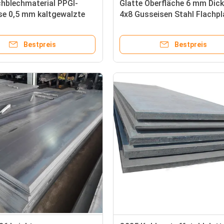
hblechmaterial PPGI-
Glatte Oberfläche 6 mm Dic
se 0,5 mm kaltgewalzte
4x8 Gusseisen Stahl Flachpl
e Dachbleche mit
Milde Kohlenstoffstahlplatt
chenfarbe
Kesselplatte
Bestpreis
Bestpreis