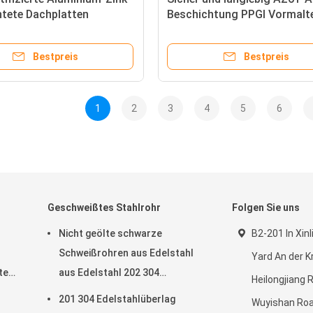
htete Dachplatten
Beschichtung PPGI Vormalt
galvanisierte Wellstahlplatte
901-1000mm Breite Zinkdac
Bestpreis
Bestpreis
1
2
3
4
5
6
Geschweißtes Stahlrohr
Folgen Sie uns
Nicht geölte schwarze
B2-201 In Xin
Schweißrohren aus Edelstahl
Yard An der 
te
aus Edelstahl 202 304
Heilongjiang 
Industrie-MIG-Spiral-ERW zur
201 304 Edelstahlüberlag
Wuyishan Roa
Rechnungsstellung nach