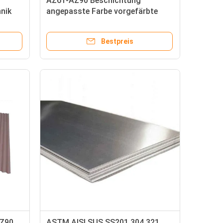
AZ61-AZ90 Beschichtung
nik
angepasste Farbe vorgefärbte
 30-
galvanisierte Wellplattenplatte
Spirale Dachplatten
Bestpreis
AZ90
ASTM AISI SUS SS201 304 321