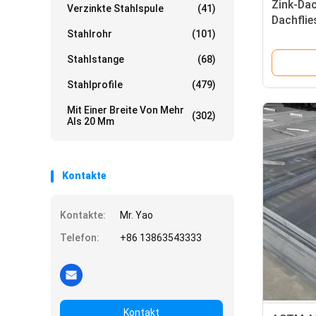
Zink-Dac
Verzinkte Stahlspule
(41)
Dachflie
Stahlrohr
(101)
verzinkt
Oberflä
Stahlstange
(68)
Stahlprofile
(479)
Mit Einer Breite Von Mehr
(302)
Als 20 Mm
Kontakte
Kontakte:
Mr. Yao
Telefon:
+86 13863543333
Kontakt