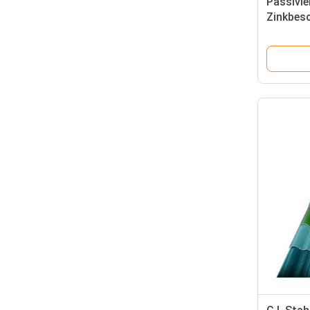
Passivi
Zinkbes
Dach gal