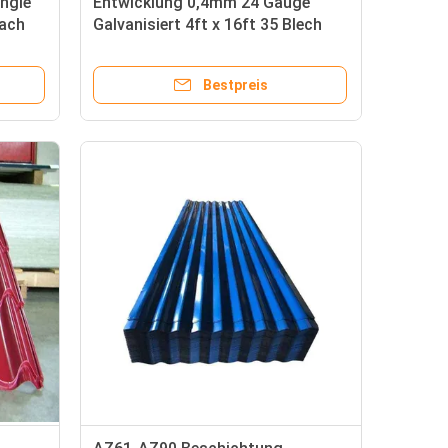
angle
Entwicklung 0,4mm 24 Gauge
dach
Galvanisiert 4ft x 16ft 35 Blech
Eisen Blech gewölbter Stahl
Fliesen Schütteln Dach Dach
Bestpreis
Metallplatten