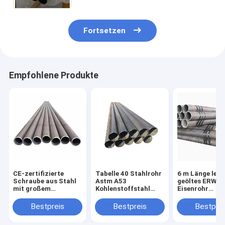
Fortsetzen
Empfohlene Produkte
CE-zertifizierte
Tabelle 40 Stahlrohr
6 m Länge leic
Schraube aus Stahl
Astm A53
geöltes ERW
mit großem
Kohlenstoffstahl
Eisenrohr
Durchmesser
geschweißtes Rohr
Kohlenstoffst
Rundform
zum Schweiße
Bestpreis
Bestpreis
Bestprei