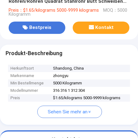
Rohren/Röhren Quadrat Stahlrohr Butt Schweißen
mit nahtloser Schweißleitung Typ
Preis：$1.65/kilograms 5000-9999 kilograms
MOQ：5000
Kilogramm
Bestpreis
Kontakt
Produkt-Beschreibung
Herkunftsort
Shandong, China
Markenname
zhongyu
Min Bestellmenge
5000 Kilogramm
Modellnummer
316 316 1 312 304
Preis
$1.65/kilograms 5000-9999 kilograms
Sehen Sie mehr an