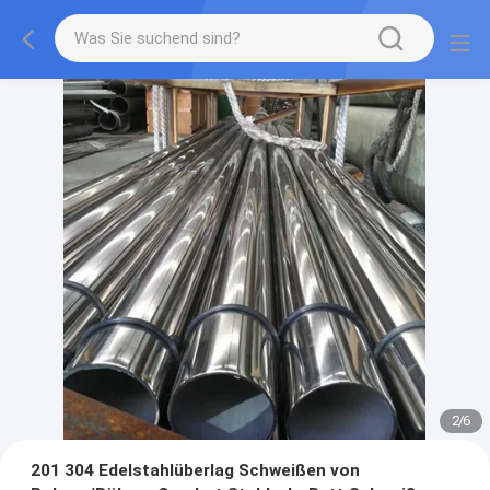
2
/
6
201 304 Edelstahlüberlag Schweißen von