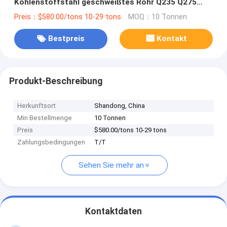
Kohlenstoffstahl geschweißtes Rohr Q235 Q275
Q345 ERW Eisenrohr geölt oder nicht geölt leicht
Preis：$580.00/tons 10-29 tons
MOQ：10 Tonnen
geölt
Bestpreis
Kontakt
Produkt-Beschreibung
Herkunftsort
Shandong, China
Min Bestellmenge
10 Tonnen
Preis
$580.00/tons 10-29 tons
Zahlungsbedingungen
T/T
Sehen Sie mehr an
Kontaktdaten