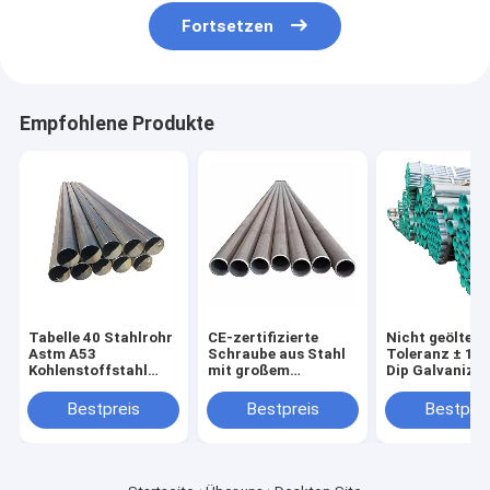
Fortsetzen
Empfohlene Produkte
Tabelle 40 Stahlrohr
CE-zertifizierte
Nicht geölte
Astm A53
Schraube aus Stahl
Toleranz ± 1%
Kohlenstoffstahl
mit großem
Dip Galvanized
geschweißtes Rohr
Durchmesser
Pipe Seam Wel
Rundform
Steel Tube Pip
Bestpreis
Bestpreis
Bestprei
geölte oder ni
geölte