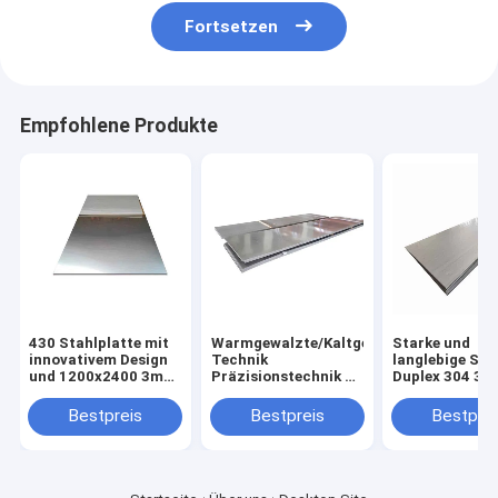
Fortsetzen
Empfohlene Produkte
430 Stahlplatte mit
Warmgewalzte/Kaltgewalzte
Starke und
innovativem Design
Technik
langlebige Sup
und 1200x2400 3mm
Präzisionstechnik 0-
Duplex 304 31
Dup2205
3 mm dicke SS304
Edelstahlplatt
Edelstahlplatte von
Edelstahlplatte
kg Edelstahl m
Bestpreis
Bestpreis
Bestprei
Originalherstellern
Toleranz ± 1%