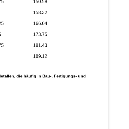
75
150.58
158.32
25
166.04
5
173.75
75
181.43
189.12
allen, die häufig in Bau-, Fertigungs- und 