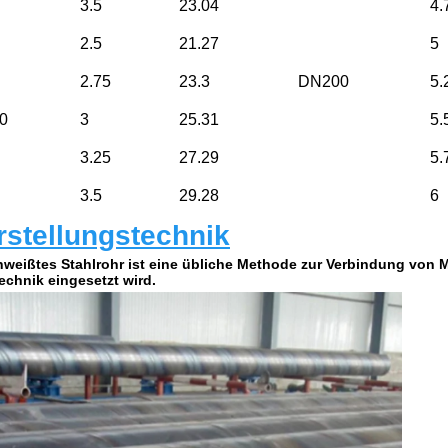
3.5
23.04
4.
2.5
21.27
5
2.75
23.3
DN200
5.
0
3
25.31
5.
3.25
27.29
5.
3.5
29.28
6
rstellungstechnik
weißtes Stahlrohr ist eine übliche Methode zur Verbindung von Met
echnik eingesetzt wird.