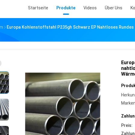
Startseite
Produkte
Videos
Über Uns
Ko
Mm
Europa Kohlenstoffstahl P235gh Schwarz EP Nahtloses Rundes
Europ
nahtl
Wärme
Produk
Herkun
Marke
Zahlun
Preis:
Zahlun