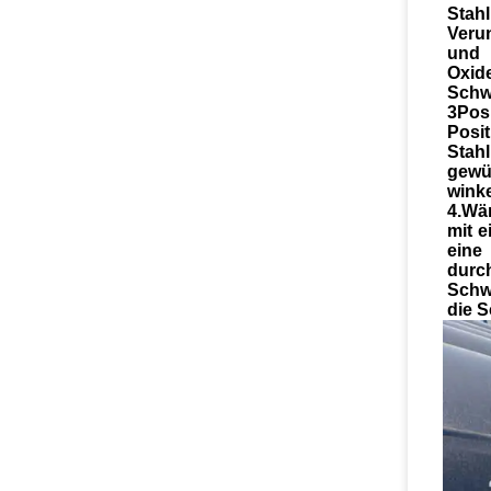
Stah
Veru
und
Oxi
Schwe
3Pos
Posi
Sta
gewü
winke
4.Wä
mit 
ein
dur
Schw
die S