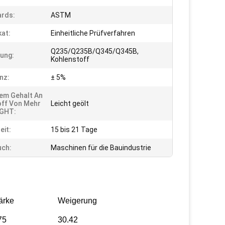
rds:
ASTM
kat:
Einheitliche Prüfverfahren
Q235/Q235B/Q345/Q345B,
ung:
Kohlenstoff
nz:
± 5%
nem Gehalt An
off Von Mehr
Leicht geölt
 GHT:
eit:
15 bis 21 Tage
uch:
Maschinen für die Bauindustrie
ärke
Weigerung
75
30.42