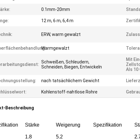
ärke:
0.1mm-20mm
Standa
nge:
12 m, 6 m, 6,4 m
Zertifi
chnik:
ERW, warm gewalzt
Zulass
erflächenbehandlung:
Warmgewalzt
Tolera
Mit Ei
Schweißen, Schleudern,
rarbeitungsdienst:
Zellst
Schneiden, Biegen, Entwickeln
Als 10
chnungsstellung:
nach tatsächlichem Gewicht
Lieferz
hlüsselwort:
Kohlenstoff-nahtlose Rohre
Gebra
kt-Beschreibung
ifikation
Stärke
Weigerung
Spezifikation
St
1.8
5.2
2.