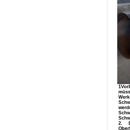
1Vor
müss
Werkz
Schw
werd
Schw
Schw
2. D
Ober