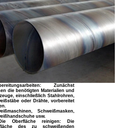
bereitungsarbeiten: Zunächst
en die benötigten Materialien und
euge, einschließlich Stahlrohren,
eißstäbe oder Drähte, vorbereitet
en.
eißmaschinen, Schweißmasken,
eißhandschuhe usw.
ie Oberfläche reinigen: Die
fläche des zu schweißenden