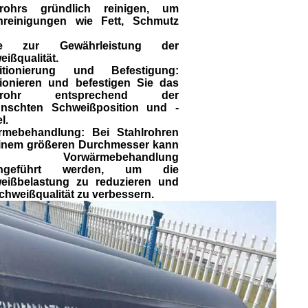
lrohrs gründlich reinigen, um
nreinigungen wie Fett, Schmutz
de zur Gewährleistung der
ißqualität.
itionierung und Befestigung:
tionieren und befestigen Sie das
hlrohr entsprechend der
nschten Schweißposition und -
l.
rmebehandlung: Bei Stahlrohren
einem größeren Durchmesser kann
e Vorwärmebehandlung
chgeführt werden, um die
eißbelastung zu reduzieren und
chweißqualität zu verbessern.