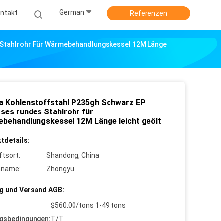
German
ntakt
Referenzen
 Stahlrohr Für Wärmebehandlungskessel 12M Länge
a Kohlenstoffstahl P235gh Schwarz EP
oses rundes Stahlrohr für
behandlungskessel 12M Länge leicht geölt
tdetails:
ftsort:
Shandong, China
nname:
Zhongyu
g und Versand AGB:
$560.00/tons 1-49 tons
gsbedingungen:
T/T