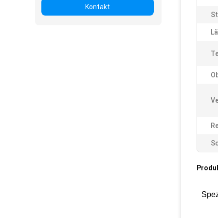
Kontakt
St
Lä
Te
Ob
Ve
Re
Sc
Produ
Spez