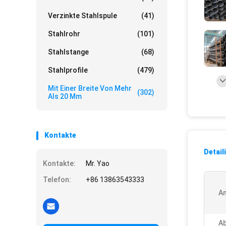
Verzinkte Stahlspule
(41)
Stahlrohr
(101)
Stahlstange
(68)
Stahlprofile
(479)
Mit Einer Breite Von Mehr
(302)
Als 20 Mm
Kontakte
Detail
Kontakte:
Mr. Yao
Telefon:
+86 13863543333
A
Ab