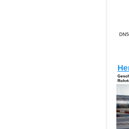
DN5
He
Gesch
Rohrt