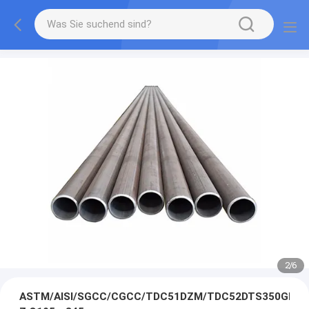
2
/
6
ASTM/AISI/SGCC/CGCC/TDC51DZM/TDC52DTS350GD/T