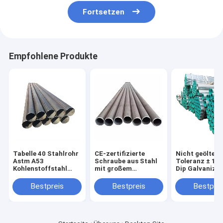
Fortsetzen
Empfohlene Produkte
Tabelle 40 Stahlrohr
CE-zertifizierte
Nicht geölte
Astm A53
Schraube aus Stahl
Toleranz ± 1%
Kohlenstoffstahl
mit großem
Dip Galvanized
geschweißtes Rohr
Durchmesser
Pipe Seam Wel
Rundform
Steel Tube Pip
Bestpreis
Bestpreis
Bestprei
geölte oder ni
geölte